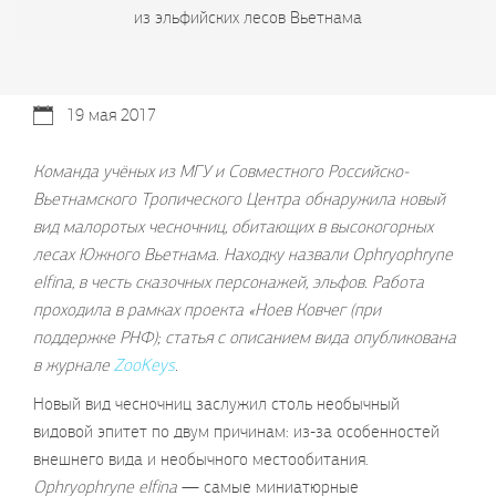
из эльфийских лесов Вьетнама
19 мая 2017
Команда учёных из МГУ и Совместного Российско-
Вьетнамского Тропического Центра обнаружила новый
вид малоротых чесночниц, обитающих в высокогорных
лесах Южного Вьетнама. Находку назвали Ophryophryne
elfina, в честь сказочных персонажей, эльфов. Работа
проходила в рамках проекта «Ноев Ковчег (при
поддержке РНФ); статья с описанием вида опубликована
в журнале
ZooKeys
.
Новый вид чесночниц заслужил столь необычный
видовой эпитет по двум причинам: из-за особенностей
внешнего вида и необычного местообитания.
Ophryophryne elfina
— самые миниатюрные