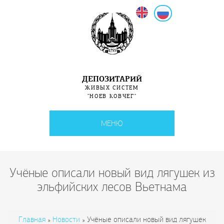
English
Русский
ДЕПОЗИТАРИЙ
ЖИВЫХ СИСТЕМ
"НОЕВ КОВЧЕГ"
МЕНЮ
Учёные описали новый вид лягушек из
эльфийских лесов Вьетнама
Вы здесь
Главная
»
Новости
»
Учёные описали новый вид лягушек