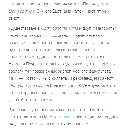
самцами с целью привлечения самок. «Песня» у всех
Ophryophryne
Южного Вьетнама напоминает птичий
свист.
«Существование
Ophryophryne elfina
и других малоротых
чесночниц зависит от сохранности вечнозелёных
влажных широколиственных лесов и чистоты горных
ручьев, в которых эти лягушки размножаются, —
комментирует один из авторов исследования, к.б.н.
Николай Поярков, старший научный сотрудник кафедры
зоологи гии позвоночных биологического факультета
МГУ. — Поэтому мы с коллегами рекомендуем занести
Ophryophryne elfina
в Красный список Международного
союза охраны природы — реестр видов, находящихся под
угрозой исчезновения».
Ранее международнаяя команда ученых совместно с
герпетологами из МГУ
установила
эволюционную родину
лягушек и пути их расселения по планете.